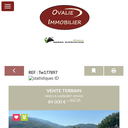
Vente
Location
Service
+
REF : Tw177897
Mon
Compte
VENTE TERRAIN
Contact
MERCUS-GARRABET (09400)
(H.C.V)
84 000
€
*
Previous
Next
0