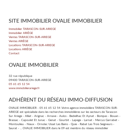
2
2
0m
| pièce(s) | Ext. 3 370m
SITE IMMOBILIER OVALIE IMMOBILIER
Immobilier TARASCON-SUR-ARIEGE
Immobilier ARIÈGE
Ventes TARASCON-SUR-ARIEGE
Ventes ARIÈGE
Locations TARASCON-SUR-ARIEGE
Locations ARIÈGE
Contact
OVALIE IMMOBILIER
32 rue république
09400
TARASCON-SUR-ARIEGE
05 61 65 12 54
www.immobilierariege.fr
ADHÉRENT DU RÉSEAU IMMO-DIFFUSION
OVALIE IMMOBILIER - 05 61 65 12 54 .Votre agence immobilière TARASCON-SUR-
ARIEGE est spécialisée dans les recherches immobilières sur les secteurs de Tarascon
Sur Ariege - Alliat - Arignac - Arnave - Aulos - Bedeilhac Et Aynat - Bompas - Bouan -
Brassac - Capoulet Et Junac - Genat - Gourbit - Lapege - Larnat - Mercus Garrabet -
Montoulieu - Niaux - Ornolac Ussat Les Bains - Quie - Rabat Les Trois Seigneurs -
Saurat - ... OVALIE IMMOBILIER dans le 09 est membre du réseau immobilier