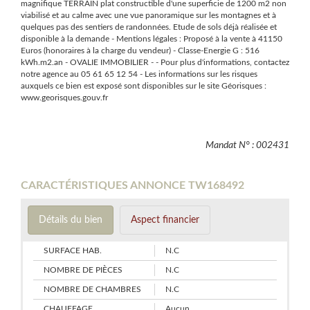
magnifique TERRAIN plat constructible d'une superficie de 1200 m2 non
viabilisé et au calme avec une vue panoramique sur les montagnes et à
quelques pas des sentiers de randonnées. Etude de sols déjà réalisée et
disponible à la demande - Mentions légales : Proposé à la vente à 41150
Euros (honoraires à la charge du vendeur) - Classe-Energie G : 516
kWh.m2.an - OVALIE IMMOBILIER - - Pour plus d'informations, contactez
notre agence au 05 61 65 12 54 - Les informations sur les risques
auxquels ce bien est exposé sont disponibles sur le site Géorisques :
www.georisques.gouv.fr
Mandat N° : 002431
CARACTÉRISTIQUES ANNONCE TW168492
Détails du bien
Aspect financier
SURFACE HAB.
N.C
NOMBRE DE PIÈCES
N.C
NOMBRE DE CHAMBRES
N.C
CHAUFFAGE
Aucun