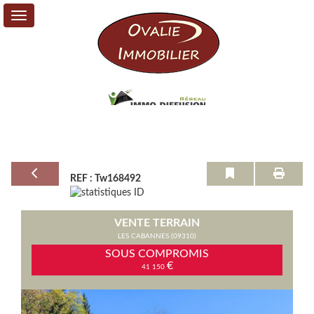
Vente
Location
Service
+
REF : Tw168492
Mon
Compte
VENTE TERRAIN
Contact
LES CABANNES (09310)
SOUS COMPROMIS
€
41 150
0
Previous
Next