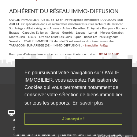
ADHÉRENT DU RÉSEAU IMMO-DIFFUSION
OVALIE IMMOBILIER - 05 61 65 12 54 .Votre agence immobilière TARASCON-SUR-
ARIEGE est spécialisée dans les recherches immobilières sur les secteurs de Tarascon
Sur Ariege - Alliat - Arignac - Arnave - Aulos - Bedeilhac Et Aynat - Bompas - Bouan -
Brassac - Capoulet Et Junac - Genat - Gourbit - Lapege - Larnat - Mercus Garrabet -
Montoulieu - Niaux - Ornolac Ussat Les Bains - Quie - Rabat Les Trois Seigneurs -
Saurat - ... OVALIE IMMOBILIER dans le 09 est membre du réseau immobilier
TARASCON-SUR-ARIEGE (09) - IMMO-DIFFUSION :
- immobilier Ariège
Pour plus d'informations contactez notre secrétariat central au :
09 74 53 13 81
En poursuivant votre navigation sur OVALIE
IMMOBILIER, vous acceptez l’utilisation de
Cookies qui vous permettent notamment de
conserver votre sélection de biens immobilier
sur tous les supports.
En savoir plus
Pour un meilleur confort, notre site immobilierariege.fr s'adapte
J'accepte !
automatiquement sur les différents écrans (PC, tablette, smartphone).
© Immo-Diffusion - Tout droit réservé |
Mentions légales et
conditions d'utilisation
|
Barèmes des honoraires
|
Contact
08/08/2026 06:53:42 __hostw1__