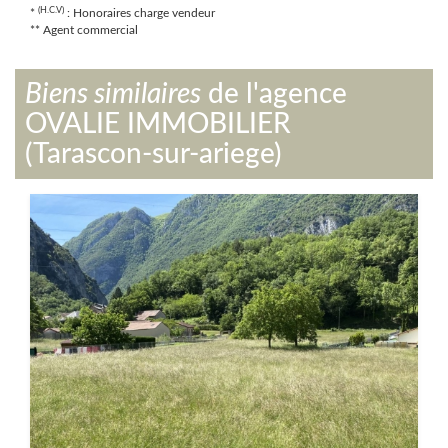
(H.C.V)
*
: Honoraires charge vendeur
** Agent commercial
Biens similaires
de l'agence
OVALIE IMMOBILIER
(Tarascon-sur-ariege)
Terrain